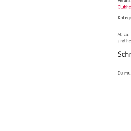
Verans
Clubhe
Katego
Ab ca:
sind h
Sch
Du mu