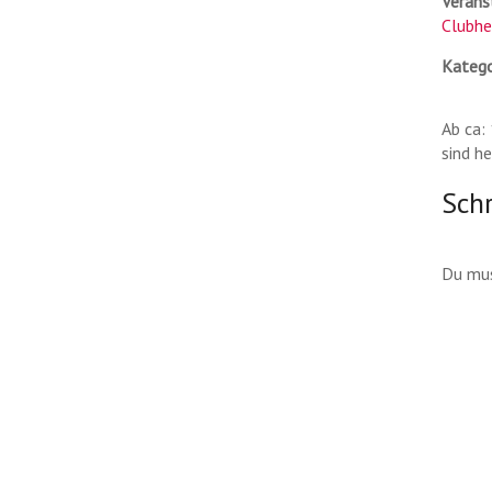
Verans
Clubhe
Katego
Ab ca:
sind h
Sch
Du mu