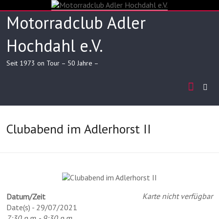
Skip
to
Motorradclub Adler
content
Hochdahl e.V.
Seit 1973 on Tour – 50 Jahre –
Clubabend im Adlerhorst II
Karte nicht verfügbar
Datum/Zeit
Date(s) - 29/07/2021
7:30 p.m. - 9:30 p.m.