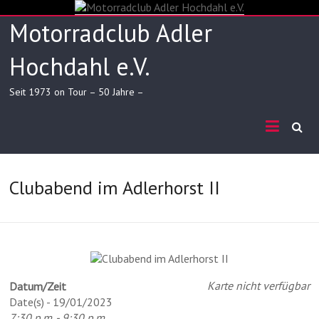
Skip
to
Motorradclub Adler
content
Hochdahl e.V.
Seit 1973 on Tour – 50 Jahre –
Clubabend im Adlerhorst II
Karte nicht verfügbar
Datum/Zeit
Date(s) - 19/01/2023
7:30 p.m. - 9:30 p.m.