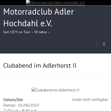
Skip
to
Motorradclub Adler
content
Hochdahl e.V.
Seit 1973 on Tour – 50 Jahre –
Clubabend im Adlerhorst II
Karte nicht verfügbar
Datum/Zeit
Date(s) - 01/06/2023
7:30 p.m. - 9:30 p.m.