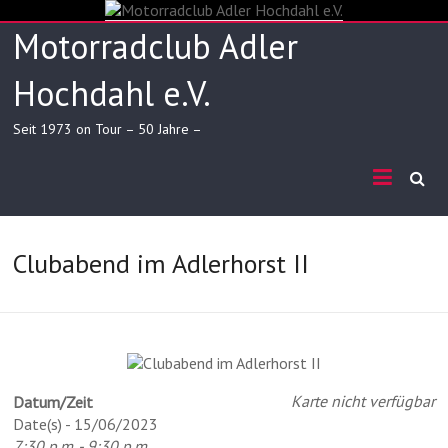
Skip
to
Motorradclub Adler
content
Hochdahl e.V.
Seit 1973 on Tour – 50 Jahre –
Clubabend im Adlerhorst II
Karte nicht verfügbar
Datum/Zeit
Date(s) - 15/06/2023
7:30 p.m. - 9:30 p.m.