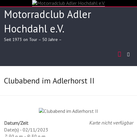
Skip
to
Motorradclub Adler
content
Hochdahl e.V.
Seit 1973 on Tour – 50 Jahre –
Clubabend im Adlerhorst II
Karte nicht verfügbar
Datum/Zeit
Date(s) - 02/11/2023
7:30 p.m. - 9:30 p.m.